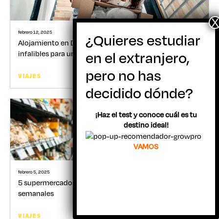
febrero 12, 2025
Alojamiento en Dublín para estudiantes: 5 tips
infalibles para una búsqueda exitosa
Gabriel Belandria
VIAJES
¡Haz el test y conoce cuál es tu
destino ideal!
VAMOS
febrero 5, 2025
5 supermercados en Dubái para ahorrar en tus gastos
semanales
Gabriel Belandria
VIAJES