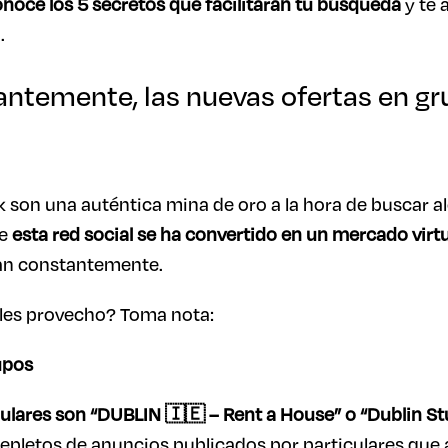
noce los 5 secretos que facilitarán tu búsqueda
y te 
.
tantemente, las nuevas ofertas en g
 son una auténtica mina de oro a la hora de buscar a
ue
esta red social se ha convertido en un mercado virtu
zan constantemente.
les provecho? Toma nota:
upos
ulares son “DUBLIN 🇮🇪 – Rent a House” o “Dublin
epletos de anuncios publicados por particulares que 