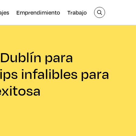
ajes
Emprendimiento
Trabajo
 Dublín para
ips infalibles para
xitosa