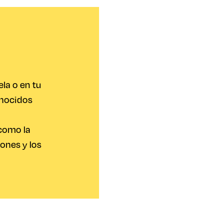
ela o en tu
onocidos
 como la
iones y los