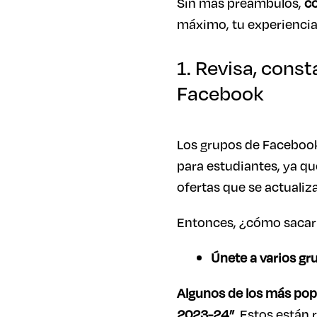
Sin más preámbulos,
co
máximo, tu experiencia
1. Revisa, cons
Facebook
Los grupos de Facebook
para estudiantes, ya q
ofertas que se actuali
Entonces, ¿cómo sacar
Únete a varios gr
Algunos de los más pop
2023-24”.
Estos están r