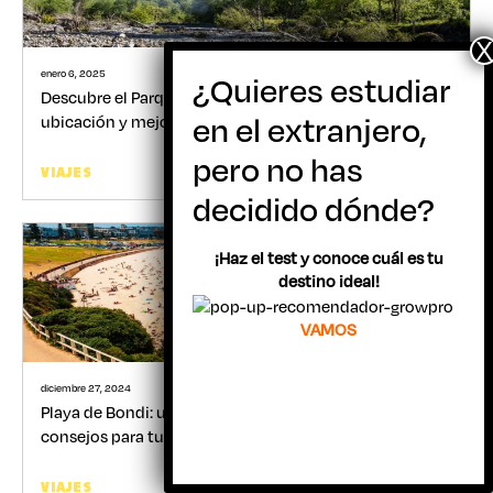
enero 6, 2025
Descubre el Parque Nacional Olímpico: historia,
ubicación y mejor época para visitarlo
Gabriel Belandria
VIAJES
¡Haz el test y conoce cuál es tu
destino ideal!
VAMOS
diciembre 27, 2024
Playa de Bondi: ubicación, historia, actividades y
consejos para tu visita
Gabriel Belandria
VIAJES