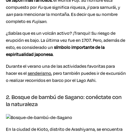
de Japón más famosos:
el Monte Fuji. Su nombre está
compuesto por
Fu
que significa riqueza,
ji
para samurái, y
san
para mencionar la montaña. Es decir que su nombre
completo es
Fujisan
.
¿Sabías que es un volcán activo? ¡Tranqui! Su riesgo de
erupción es bajo. La última vez fue en 1707. Pero, además de
esto, es considerado un
símbolo importante de la
espiritualidad japonesa
.
Durante el verano una de las actividades favoritas para
hacer es el
senderismo
, pero también puedes ir de excursión
o realizar recorridos en barco por el Lago Ashi.
2. Bosque de bambú de Sagano: conéctate con
la naturaleza
En la ciudad de Kioto, distrito de Arashiyama, se encuentra