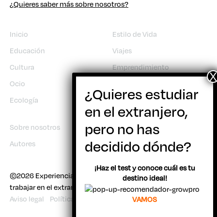
¿Quieres saber más sobre nosotros?
Inicio
Estilo de Vida
Educación
Viajes
Cultura
Emprendimiento
Ocio
Trabajo
Ecología
Sobre nosotros
Autores
¡Haz el test y conoce cuál es tu
©2026 Experiencia Joven | Todo sobre viajar, estudiar y
destino ideal!
trabajar en el extranjero
Aviso legal
Política de cookies
VAMOS