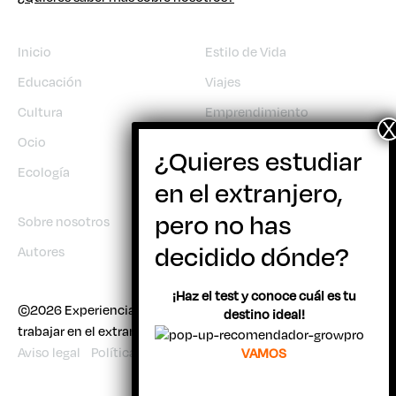
Inicio
Estilo de Vida
Educación
Viajes
Cultura
Emprendimiento
Ocio
Trabajo
Ecología
Sobre nosotros
Autores
¡Haz el test y conoce cuál es tu
©2026 Experiencia Joven | Todo sobre viajar, estudiar y
destino ideal!
trabajar en el extranjero
Aviso legal
Política de cookies
VAMOS