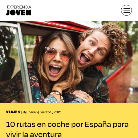
| By
Josean
| marzo 5, 2021
VIAJES
10 rutas en coche por España para
vivir la aventura