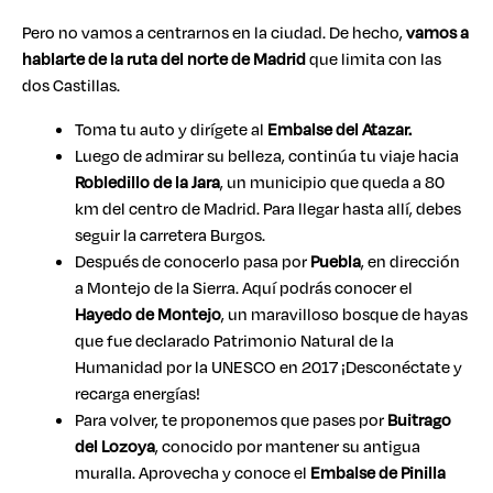
Pero no vamos a centrarnos en la ciudad. De hecho,
vamos a
hablarte de la ruta del norte de Madrid
que limita con las
dos Castillas.
Toma tu auto y dirígete al
Embalse del Atazar.
Luego de admirar su belleza, continúa tu viaje hacia
Robledillo de la Jara
, un municipio que queda a 80
km del centro de Madrid. Para llegar hasta allí, debes
seguir la carretera Burgos.
Después de conocerlo pasa por
Puebla
, en dirección
a Montejo de la Sierra. Aquí podrás conocer el
Hayedo de Montejo
, un maravilloso bosque de hayas
que fue declarado Patrimonio Natural de la
Humanidad por la UNESCO en 2017 ¡Desconéctate y
recarga energías!
Para volver, te proponemos que pases por
Buitrago
del Lozoya
, conocido por mantener su antigua
muralla. Aprovecha y conoce el
Embalse de Pinilla