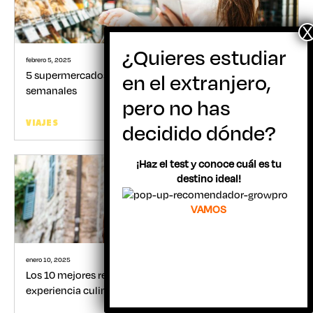
febrero 5, 2025
5 supermercados en Dubái para ahorrar en tus gastos
semanales
Gabriel Belandria
VIAJES
¡Haz el test y conoce cuál es tu
destino ideal!
VAMOS
enero 10, 2025
Los 10 mejores restaurantes en Malta para una
experiencia culinaria sin igual