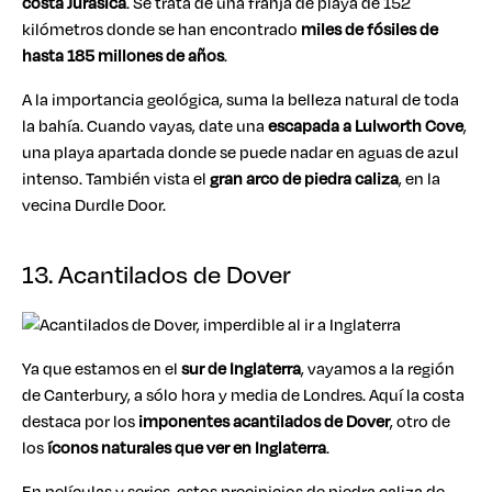
costa Jurásica
. Se trata de una franja de playa de 152
kilómetros donde se han encontrado
miles de fósiles de
hasta 185 millones de años
.
A la importancia geológica, suma la belleza natural de toda
la bahía. Cuando vayas, date una
escapada a Lulworth Cove
,
una playa apartada donde se puede nadar en aguas de azul
intenso. También vista el
gran arco de piedra caliza
, en la
vecina Durdle Door.
13. Acantilados de Dover
Ya que estamos en el
sur de Inglaterra
, vayamos a la región
de Canterbury, a sólo hora y media de Londres. Aquí la costa
destaca por los
imponentes acantilados de Dover
, otro de
los
íconos naturales que ver en Inglaterra
.
En películas y series, estos precipicios de piedra caliza de