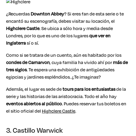
¿Recuerdas
Downton Abbey
? Si eres fan de esta serie o te
encantó su escenografía, debes visitar su locación, el
Highclere Castle
. Se ubica a sólo hora y media desde
Londres, por lo que es uno de los lugares
que ver en
Inglaterra
sí o sí.
Como si se tratara de un cuento, aún es habitado por los
condes de Carnarvon
, cuya familia ha vivido ahí por
más de
tres siglos
. Te espera una exhibición de antigüedades
egipcias y jardines espléndidos. ¿Te imaginas?
Además, el lugar es sede de
tours para los entusiastas
de la
serie y las historias de las aristocracia. Todo el año hay
eventos abiertos al público
. Puedes reservar tus boletos en
el sitio oficial del
Highclere Castle
.
3. Castillo Warwick