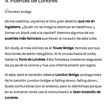
4. Puentes de Londres
De los castillos, vayamos al otro gran destino
que ver en
Inglaterra
. ¿Quién no se imagina aterrizar en Heathrow y
tomar un
black cab
a la capital? Veamos algunos de los
puentes más famosos
que llevan al corazón de esta urbe.
Sin duda, el más icónico es el
Tower Bridge
, famoso por sus
dos torres de estilo neogótico. Si lo cruzas hacia el norte,
hallas la
Torre de Londres
. Esta fortaleza medieval resguarda
las joyas de la corona y fue una infame prisión por siglos.
Al este, está el también célebre
London Bridge
, protagonista
de la canción
London bridge is falling down, falling down
…
Suele confundirse con el anterior, pero lo identificas porque
en su extremo norte ves el monumento al
Gran Incendio de
Londres
.