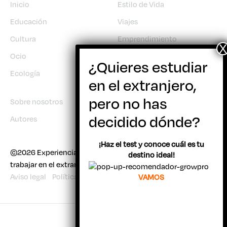
Inicio
Estilo de Vida
Educación
Viajes
Cultura
Emprendimiento
Ocio
Trabajo
Ecología
Sobre nosotros
Autores
¡Haz el test y conoce cuál es tu
©2026 Experiencia Joven | Todo sobre viajar, estudiar y
destino ideal!
trabajar en el extranjero
Aviso legal
Política de cookies
VAMOS