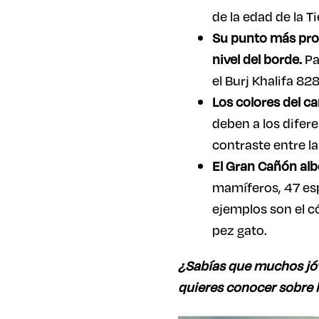
de la edad de la Ti
Su punto más pro
nivel del borde.
Pa
el Burj Khalifa 82
Los colores del c
deben a los difere
contraste entre la
El Gran Cañón alb
mamíferos, 47 esp
ejemplos son el có
pez gato.
¿Sabías que muchos jóv
quieres conocer sobre l