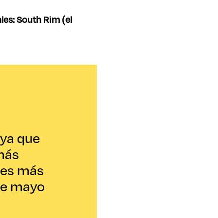
les: South Rim (el
 ya que
 más
e es más
 de mayo