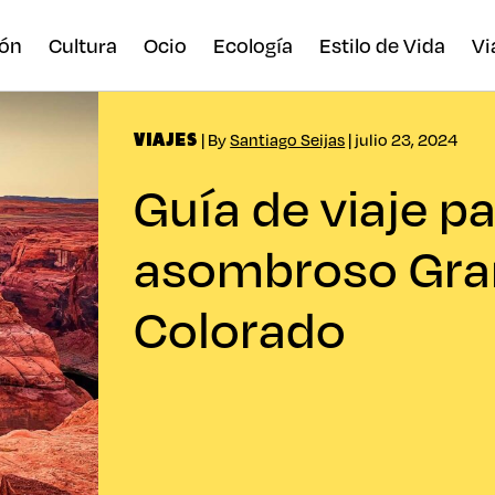
ón
Cultura
Ocio
Ecología
Estilo de Vida
Vi
| By
Santiago Seijas
| julio 23, 2024
VIAJES
Guía de viaje pa
asombroso Gra
Colorado