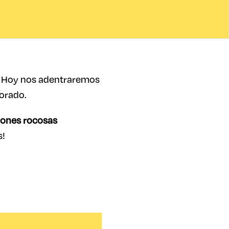
. Hoy nos adentraremos
lorado.
ciones rocosas
s!