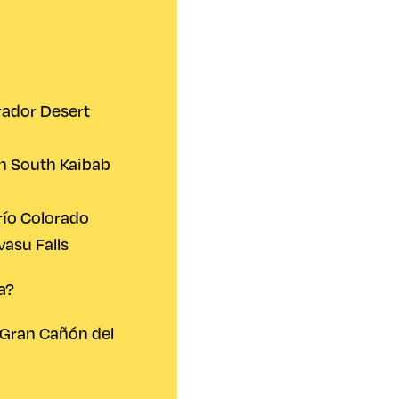
rador Desert
n South Kaibab
 río Colorado
vasu Falls
a?
l Gran Cañón del