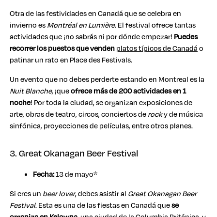
Otra de las festividades en Canadá que se celebra en
invierno es
Montréal en Lumière
. El festival ofrece tantas
actividades que ¡no sabrás ni por dónde empezar!
Puedes
recorrer los puestos que venden
platos típicos de Canadá
o
patinar un rato en Place des Festivals.
Un evento que no debes perderte estando en Montreal es la
Nuit Blanche
, ¡que
ofrece más de 200 actividades en 1
noche
! Por toda la ciudad, se organizan exposiciones de
arte, obras de teatro, circos, conciertos de
rock
y de música
sinfónica, proyecciones de películas, entre otros planes.
3. Great Okanagan Beer Festival
Fecha:
13 de mayo*
Si eres un
beer lover
, debes asistir al
Great Okanagan Beer
Festival
. Esta es una de las fiestas en Canadá que
se
organiza en Kelowna,
una ciudad de la Columbia Británica, y