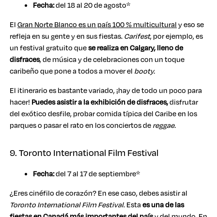
Fecha:
del 18 al 20 de agosto*
El
Gran Norte Blanco es un país 100 % multicultural
y eso se
refleja en su gente y en sus fiestas.
Carifest
, por ejemplo, es
un festival gratuito que
se realiza en Calgary, lleno de
disfraces
, de música y de celebraciones con un toque
caribeño que pone a todos a mover el
booty.
El itinerario es bastante variado, ¡hay de todo un poco para
hacer!
Puedes asistir a la exhibición de disfraces,
disfrutar
del exótico desfile, probar comida típica del Caribe en los
parques o pasar el rato en los conciertos de
reggae.
9. Toronto International Film Festival
Fecha:
del 7 al 17 de septiembre*
¿Eres cinéfilo de corazón? En ese caso, debes asistir al
Toronto International Film Festival
. Esta
es una de las
fiestas en Canadá más importantes del país
y del mundo. En