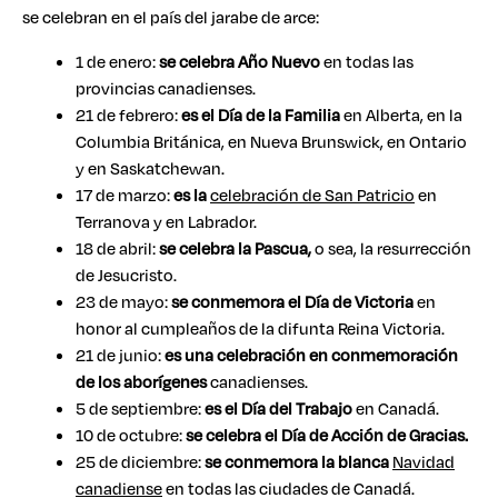
se celebran en el país del jarabe de arce:
1 de enero:
se celebra Año Nuevo
en todas las
provincias canadienses.
21 de febrero:
es el Día de la Familia
en Alberta, en la
Columbia Británica, en Nueva Brunswick, en Ontario
y en Saskatchewan.
17 de marzo:
es la
celebración de San Patricio
en
Terranova y en Labrador.
18 de abril:
se celebra la Pascua,
o sea, la resurrección
de Jesucristo.
23 de mayo:
se conmemora el Día de Victoria
en
honor al cumpleaños de la difunta Reina Victoria.
21 de junio:
es una celebración en conmemoración
de los aborígenes
canadienses.
5 de septiembre:
es el Día del Trabajo
en Canadá.
10 de octubre:
se celebra el Día de Acción de Gracias.
25 de diciembre:
se conmemora
la blanca
Navidad
canadiense
en todas las ciudades de Canadá.