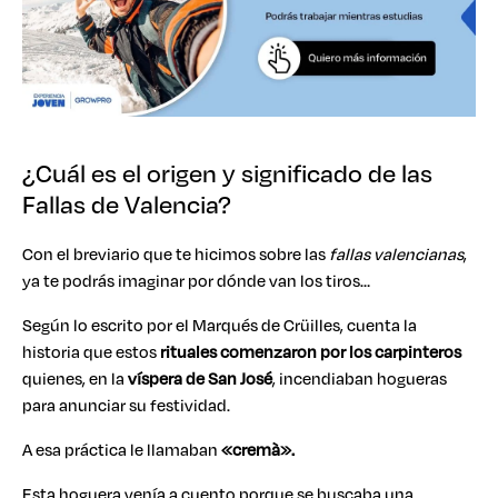
¿Cuál es el origen y significado de las
Fallas de Valencia?
Con el breviario que te hicimos sobre las
fallas valencianas
,
ya te podrás imaginar por dónde van los tiros…
Según lo escrito por el Marqués de Crüilles, cuenta la
historia que estos
rituales comenzaron por los carpinteros
quienes, en la
víspera de San José
, incendiaban hogueras
para anunciar su festividad.
A esa práctica le llamaban
«cremà».
Esta hoguera venía a cuento porque se buscaba una