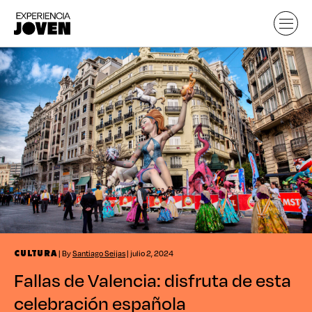
| By
Santiago Seijas
| julio 2, 2024
CULTURA
Fallas de Valencia: disfruta de esta
celebración española