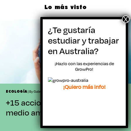
Lo más visto
¡Hazlo con las experiencias de
GrowPro!
¡Quiero más info!
| By Gabriel Belandria | mayo 8, 2024
ECOLOGÍA
+15 acciones para cuidar el
medio ambiente