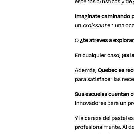
escenas artísticas y de
Imagínate caminando po
un
croissant
en una aco
O
¿te atreves a explora
En cualquier caso,
¡es l
Además,
Quebec es rec
para satisfacer las nec
Sus escuelas cuentan c
innovadores para un pr
Y la cereza del pastel 
profesionalmente. Al d