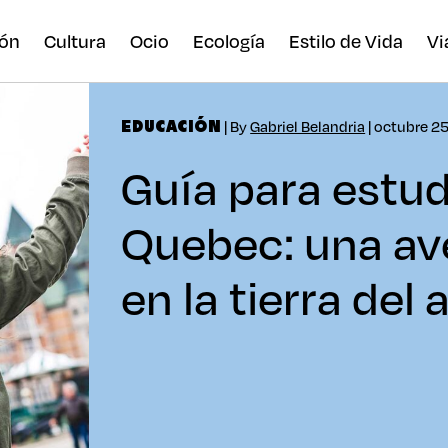
ón
Cultura
Ocio
Ecología
Estilo de Vida
Vi
| By
Gabriel Belandria
| octubre 2
EDUCACIÓN
Guía para estud
Quebec: una av
en la tierra del 