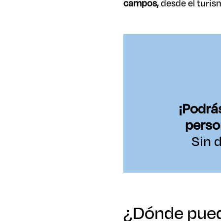
campos,
desde el turis
¡Podrá
perso
Sin 
¿Dónde pued