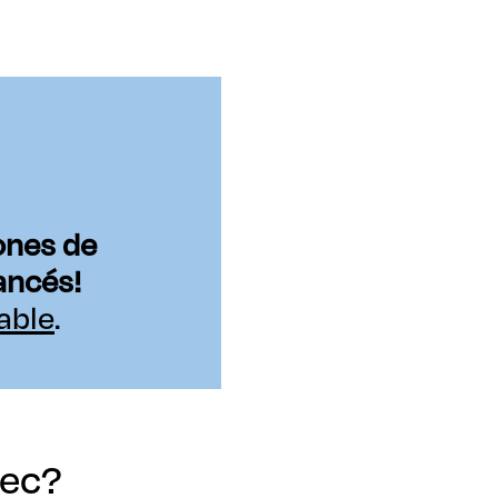
ones de
ancés!
able
.
bec?