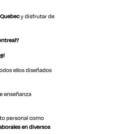
e Quebec
y disfrutar de
ontreal?
se
!
odos ellos diseñados
e enseñanza
anto personal como
aborales en diversos