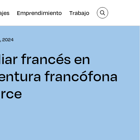
ajes
Emprendimiento
Trabajo
5, 2024
iar francés en
entura francófona
arce