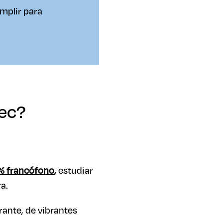
mplir para
bec?
% francófono
,
estudiar
a.
ante, de vibrantes