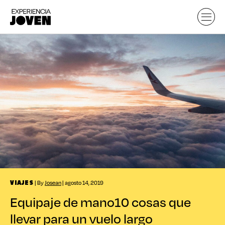
| By
Josean
| agosto 14, 2019
VIAJES
Equipaje de mano
10 cosas que
llevar para un vuelo largo