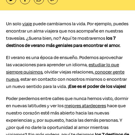
Un solo
viaje
puede cambiarnos la vida. Por ejemplo, puedes
encontrar un alma viajera que nos acompañe en nuestras
travesías. ¿Suena bien, no? Aquí te mostraremos
los 7
destinos de verano más geniales para encontrar el amor.
El verano es una época de ensueño. Podemos aprovechar
las vacaciones para aprender un idioma,
estudiar lo que
siempre quisimos
, olvidar viejas relaciones,
conocer gente
nueva
, estar en contacto con nosotros mismos o encontrar
un nuevo sentido para la vida.
¡Ese es el poder de los viajes!
Poder perdernos entre calles que nunca hemos visto, dormir
en nuevas latitudes y ver los
mejores atardeceres
hace que
nuestro corazón esté más abierto hacia las nuevas
experiencias y, por supuesto, hacia las demás personas. Y
¿por qué no darle la oportunidad al amor mientras
viajamos? Sin más rodeos, aquí te dejamos
los 7 destinos de