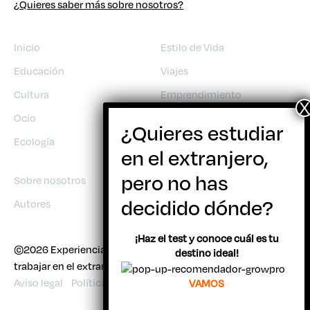
¿Quieres saber más sobre nosotros?
Inicio
Estilo de Vida
Educación
Viajes
Cultura
Emprendimiento
Ocio
Trabajo
Ecología
Sobre nosotros
Autores
¡Haz el test y conoce cuál es tu
©2026 Experiencia Joven | Todo sobre viajar, estudiar y
destino ideal!
trabajar en el extranjero
Aviso legal
Política de cookies
VAMOS