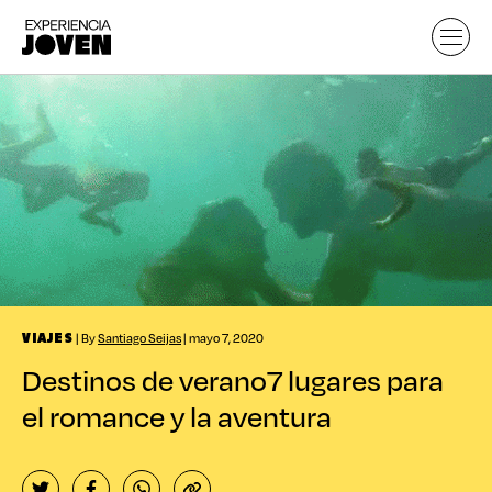
| By
Santiago Seijas
| mayo 7, 2020
VIAJES
Destinos de verano
7 lugares para
el romance y la aventura