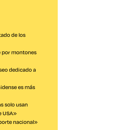
stado de los
e por montones
useo dedicado a
nidense es más
as solo usan
e USA»
eporte nacional»