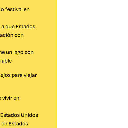
io festival en
ó a que Estados
lación con
ne un lago con
iable
jos para viajar
 vivir en
n Estados Unidos
r en Estados