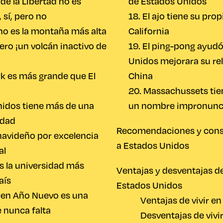
 de la Libertad no es
de Estados Unidos
 sí, pero no
18. El ajo tiene su prop
 no es la montaña más alta
California
ero ¡un volcán inactivo de
19. El ping-pong ayud
Unidos mejorara su re
rk es más grande que El
China
20. Massachussets tie
nidos tiene más de una
un nombre impronunc
edad
Recomendaciones y conse
 navideño por excelencia
a Estados Unidos
al
s la universidad más
Ventajas y desventajas de
aís
Estados Unidos
o en Año Nuevo es una
Ventajas de vivir e
 nunca falta
Desventajas de vivi