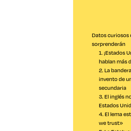
Datos curiosos 
sorprenderán
1. ¡Estados U
hablan más d
2. La bander
invento de u
secundaria
3. El inglés n
Estados Unid
4. El lema e
we trust»