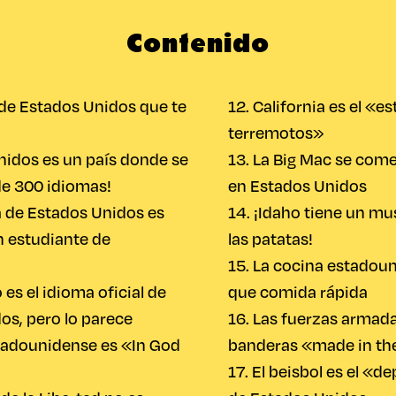
Contenido
de Estados Unidos que te
12. California es el «e
terremotos»
nidos es un país donde se
13. La Big Mac se com
e 300 idiomas!
en Estados Unidos
a de Estados Unidos es
14. ¡Idaho tiene un m
n estudiante de
las patatas!
15. La cocina estadou
o es el idioma oficial de
que comida rápida
os, pero lo parece
16. Las fuerzas armad
stadounidense es «In God
banderas «made in th
17. El beisbol es el «d