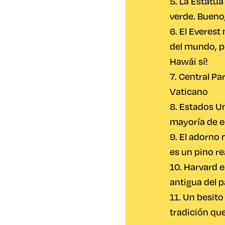
5. La Estatua
verde. Bueno,
6. El Everest
del mundo, p
Hawái sí!
7. Central Pa
Vaticano
8. Estados U
mayoría de 
9. El adorno
es un pino re
10. Harvard e
antigua del p
11. Un besit
tradición que