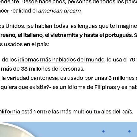
ndente. Desde hace años, personas de todos los paíse
cer realidad el
american dream
.
os Unidos, ¡se hablan todas las lenguas que te imagines!
reano, el italiano, el vietnamita y hasta el portugués.
S
 usados en el país:
o de los
idiomas más hablados del mundo
, lo usa el 7
n más de 38 millones de personas.
o la variedad cantonesa, es usado por unas 3 millones
i quiera que existía?- es un idioma de Filipinas y es h
lifornia
están entre las más multiculturales del país.