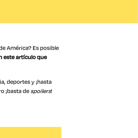
 de América? Es posible
n
este artículo que
ia, deportes y ¡hasta
ro ¡basta de
spoilers
!