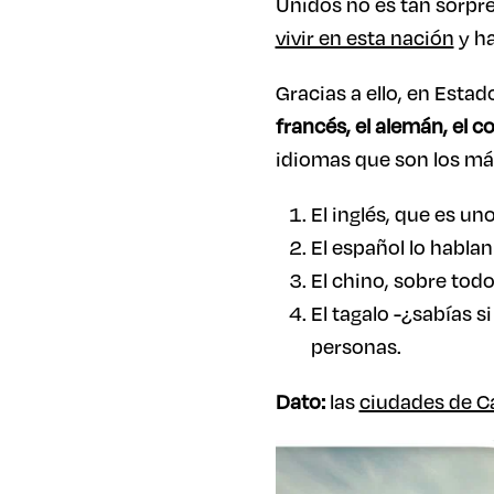
Unidos no es tan sorpre
vivir en esta nación
y ha
Gracias a ello, en Estad
francés, el alemán, el co
idiomas que son los más
El inglés, que es un
El español lo habla
El chino, sobre tod
El tagalo -¿sabías s
personas.
Dato:
las
ciudades de Ca