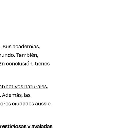
o. Sus academias,
 mundo. También,
n conclusión, tienes
atractivos naturales
,
.
Además, las
jores
ciudades aussie
restigiosas y avaladas