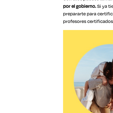
por el gobierno.
Si ya t
prepararte para certific
profesores certificados