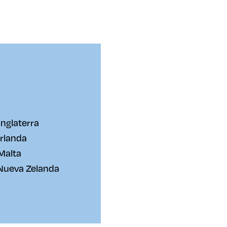
Inglaterra
Irlanda
 Malta
 Nueva Zelanda