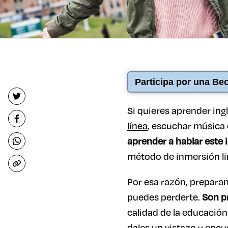
Participa por una Bec
Si quieres aprender in
línea
, escuchar música e
aprender a hablar este 
método de inmersión lin
Por esa razón, preparam
puedes perderte.
Son p
calidad de la educación
dales un vistazo y encue