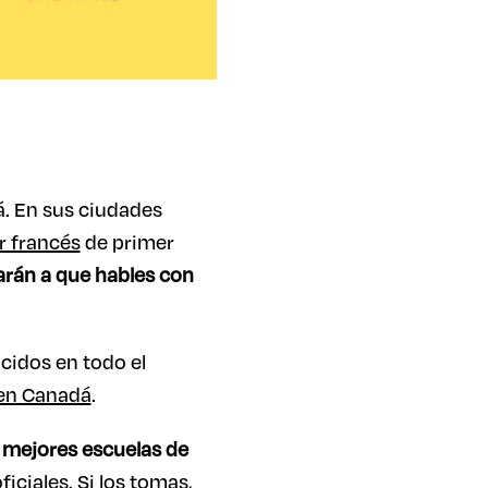
á. En sus ciudades
r francés
de primer
rán a que hables con
cidos en todo el
 en Canadá
.
s mejores escuelas de
ciales. Si los tomas,