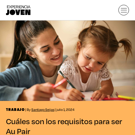
| By
Santiago Seijas
| julio 1, 2024
TRABAJO
Cuáles son los requisitos para ser
Au Pair