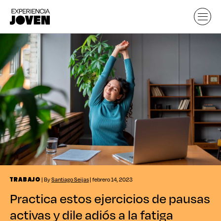
| By
Santiago Seijas
| febrero 14, 2023
TRABAJO
Practica estos ejercicios de pausas
activas y dile adiós a la fatiga