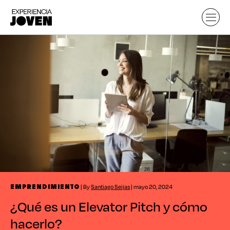
| By
Santiago Seijas
| mayo 20, 2024
EMPRENDIMIENTO
¿Qué es un Elevator Pitch y cómo
hacerlo?