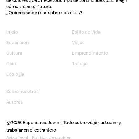
de colores que ofrece todo tipo de tonalidades para elegir
cómo trazar el futuro.
¿Quieres saber más sobre nosotros?
Inicio
Estilo de Vida
Educación
Viajes
Cultura
Emprendimiento
Ocio
Trabajo
Ecología
Sobre nosotros
Autores
©2026 Experiencia Joven | Todo sobre viajar, estudiar y
trabajar en el extranjero
Aviso legal
Política de cookies