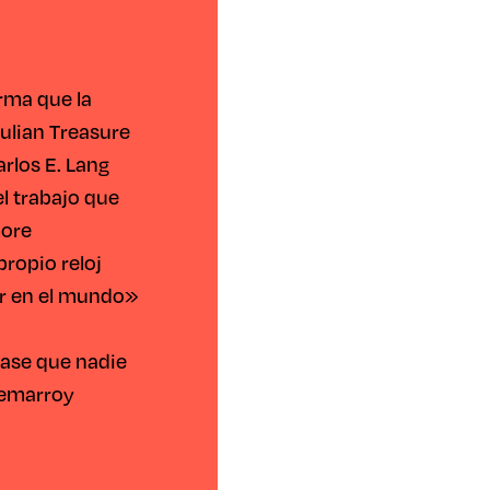
rma que la
Julian Treasure
arlos E. Lang
l trabajo que
more
propio reloj
ar en el mundo»
clase que nadie
Lemarroy