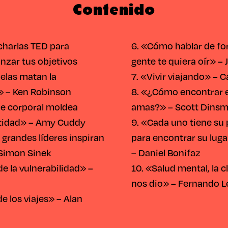
Contenido
charlas TED para
6. «Cómo hablar de fo
anzar tus objetivos
gente te quiera oír» – 
elas matan la
7. «Vivir viajando» – C
» – Ken Robinson
8. «¿Cómo encontrar e
je corporal moldea
amas?» – Scott Dins
ntidad» – Amy Cuddy
9. «Cada uno tiene su 
 grandes líderes inspiran
para encontrar su lug
 Simon Sinek
– Daniel Bonifaz
de la vulnerabilidad» –
10. «Salud mental, la 
nos dio» – Fernando 
de los viajes» – Alan