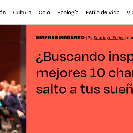
ón
Cultura
Ocio
Ecología
Estilo de Vida
Vi
| By
Santiago Seijas
| ab
EMPRENDIMIENTO
¿Buscando insp
mejores 10 char
salto a tus sue