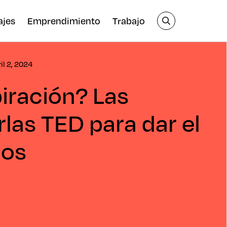
ajes
Emprendimiento
Trabajo
ril 2, 2024
iración? Las
las TED para dar el
ños