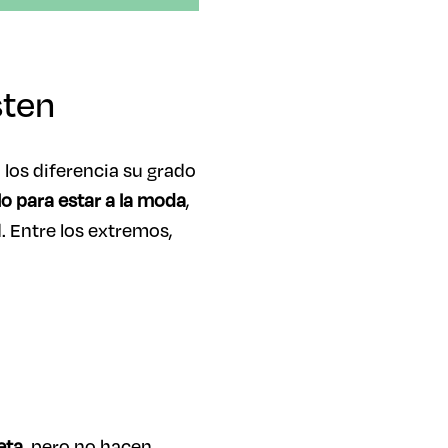
sten
 los diferencia su grado
o para estar a la moda
,
. Entre los extremos,
eta
, pero no hacen