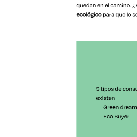
quedan en el camino. ¿E
ecológico
para que lo s
5 tipos de cons
existen
Green dream
Eco Buyer