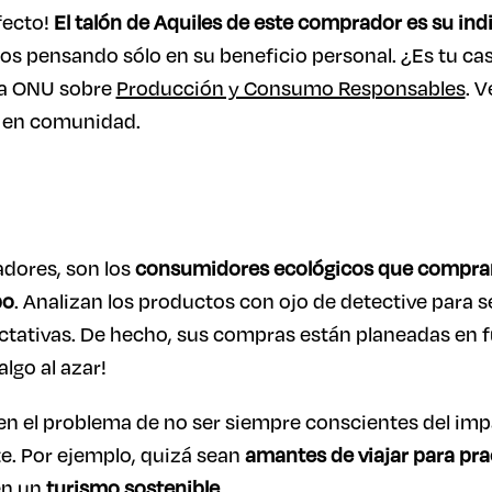
fecto!
El talón de Aquiles de este comprador es su ind
sos pensando sólo en su beneficio personal. ¿Es tu ca
 la ONU sobre
Producción y Consumo Responsables
. 
s en comunidad.
adores, son los
consumidores ecológicos que compra
po
. Analizan los productos con ojo de detective para s
ctativas. De hecho, sus compras están planeadas en f
algo al azar!
en el problema de no ser siempre conscientes del imp
e. Por ejemplo, quizá sean
amantes de viajar para pra
en un
turismo sostenible
.