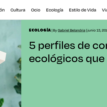
ón
Cultura
Ocio
Ecología
Estilo de Vida
Vi
| By
Gabriel Belandria
| junio 13, 2
ECOLOGÍA
5 perfiles de 
ecológicos que