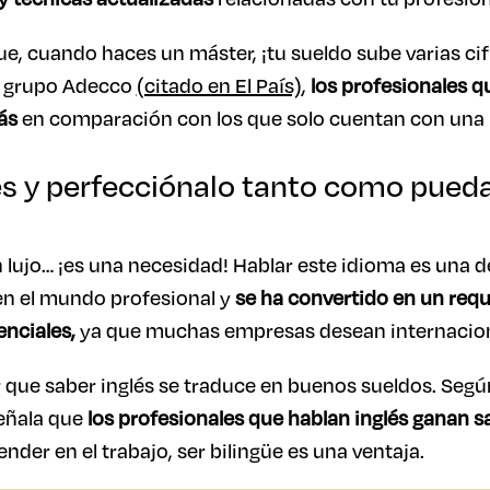
, cuando haces un máster, ¡tu sueldo sube varias cif
el grupo Adecco
(citado en El País)
,
los profesionales q
ás
en comparación con los que solo cuentan con una l
és y perfecciónalo tanto como pued
n lujo… ¡es una necesidad! Hablar este idioma es una d
n el mundo profesional y
se ha convertido en un requi
enciales,
ya que muchas empresas desean internacion
r que saber inglés se traduce en buenos sueldos. Seg
eñala que
los profesionales que hablan inglés ganan sa
ender en el trabajo, ser bilingüe es una ventaja.