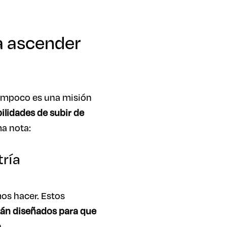
ra ascender
tampoco es una misión
ilidades de subir de
ma nota:
tría
s hacer. Estos
án diseñados para que
.