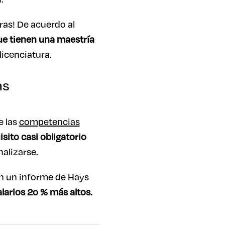
ras! De acuerdo al
ue tienen una maestría
icenciatura.
as
e las
competencias
sito casi obligatorio
alizarse.
ún un informe de Hays
larios 2o % más altos.