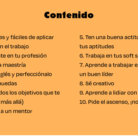
Contenido
es y fáciles de aplicar
5. Ten una buena actit
n el trabajo
tus aptitudes
ate en tu profesión
6. Trabaja en tus soft s
a maestría
7. Aprende a trabajar e
glés y perfecciónalo
un buen líder
puedas
8. Sé creativo
os los objetivos que te
9. Aprende a lidiar con 
más allá)
10. Pide el ascenso, ¡
 a un mentor