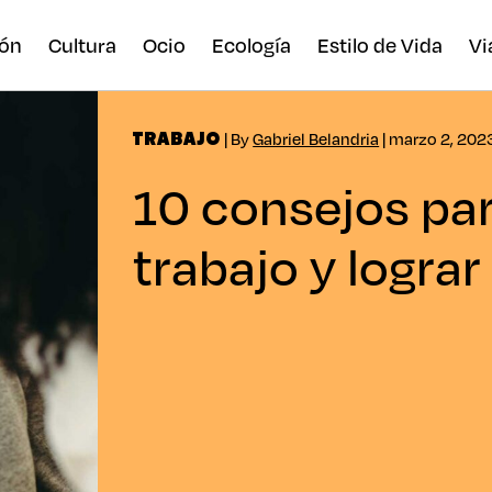
ón
Cultura
Ocio
Ecología
Estilo de Vida
Vi
| By
Gabriel Belandria
| marzo 2, 202
TRABAJO
10 consejos par
trabajo y lograr